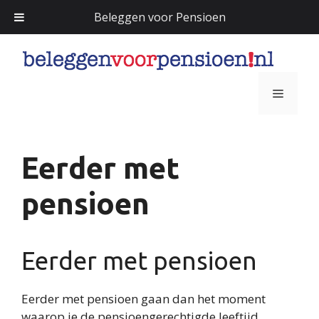
Beleggen voor Pensioen
Ga
naar
de
Menu
inhoud
Eerder met
pensioen
Eerder met pensioen
Eerder met pensioen gaan dan het moment
waarop je de pensioengerechtigde leeftijd