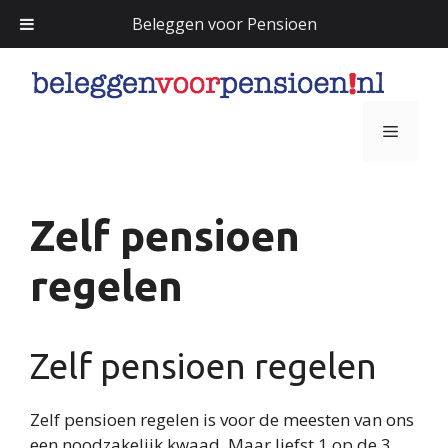
Beleggen voor Pensioen
Ga
naar
de
Menu
inhoud
Zelf pensioen
regelen
Zelf pensioen regelen
Zelf pensioen regelen is voor de meesten van ons
een noodzakelijk kwaad. Maar liefst 1 op de 3