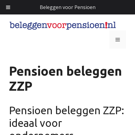
Beleggen voor Pensioen
Ga
naar
de
Menu
inhoud
Pensioen beleggen
ZZP
Pensioen beleggen ZZP:
ideaal voor