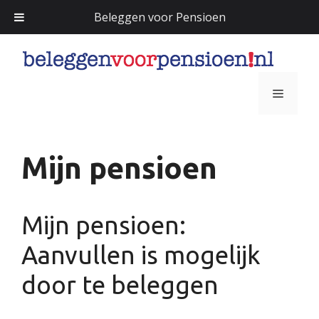
Beleggen voor Pensioen
Ga
naar
de
Menu
inhoud
Mijn pensioen
Mijn pensioen:
Aanvullen is mogelijk
door te beleggen