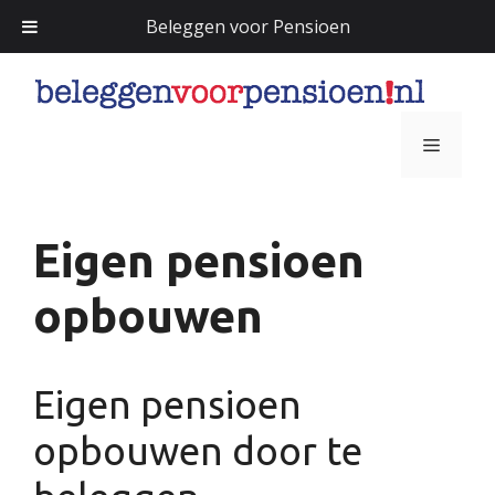
Beleggen voor Pensioen
Ga
naar
de
Menu
inhoud
Eigen pensioen
opbouwen
Eigen pensioen
opbouwen door te