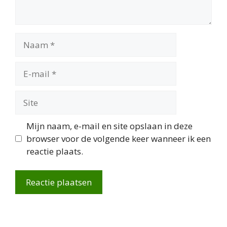
Naam
E-
mail
Site
Mijn naam, e-mail en site opslaan in deze
browser voor de volgende keer wanneer ik een
reactie plaats.