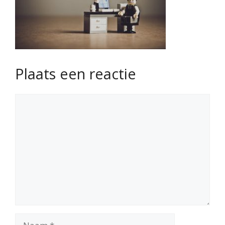
Plaats een reactie
Reactie
Naam