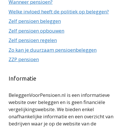
Wanneer pensioen?
Welke invloed heeft de politiek op beleggen?
Zelf pensioen beleggen
Zelf pensioen opbouwen
Zelf pensioen regelen
Zo kan je duurzaam pensioenbeleggen
ZZP pensioen
Informatie
BeleggenVoorPensioen.nl is een informatieve
website over beleggen en is geen financiële
vergelijkingswebsite. We bieden enkel
onafhankelijke informatie en een overzicht van
bedrijven waar je op de website van de