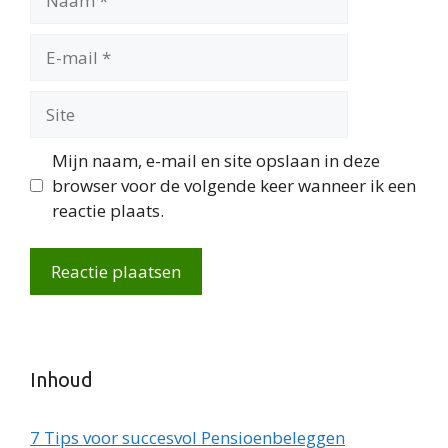
E-
mail
Site
Mijn naam, e-mail en site opslaan in deze
browser voor de volgende keer wanneer ik een
reactie plaats.
Inhoud
7 Tips voor succesvol Pensioenbeleggen