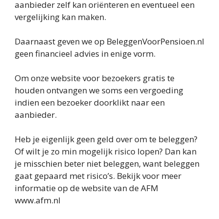
aanbieder zelf kan oriënteren en eventueel een
vergelijking kan maken.
Daarnaast geven we op BeleggenVoorPensioen.nl
geen financieel advies in enige vorm.
Om onze website voor bezoekers gratis te
houden ontvangen we soms een vergoeding
indien een bezoeker doorklikt naar een
aanbieder.
Heb je eigenlijk geen geld over om te beleggen?
Of wilt je zo min mogelijk risico lopen? Dan kan
je misschien beter niet beleggen, want beleggen
gaat gepaard met risico’s. Bekijk voor meer
informatie op de website van de AFM
www.afm.nl