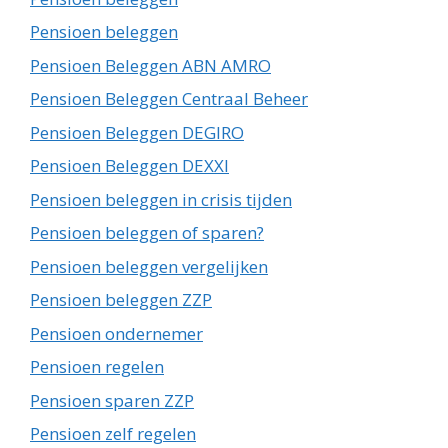
Pensioen beleggen
Pensioen Beleggen ABN AMRO
Pensioen Beleggen Centraal Beheer
Pensioen Beleggen DEGIRO
Pensioen Beleggen DEXXI
Pensioen beleggen in crisis tijden
Pensioen beleggen of sparen?
Pensioen beleggen vergelijken
Pensioen beleggen ZZP
Pensioen ondernemer
Pensioen regelen
Pensioen sparen ZZP
Pensioen zelf regelen