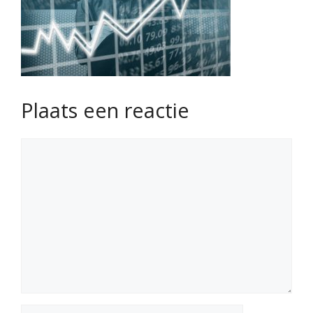
Plaats een reactie
Reactie
Naam