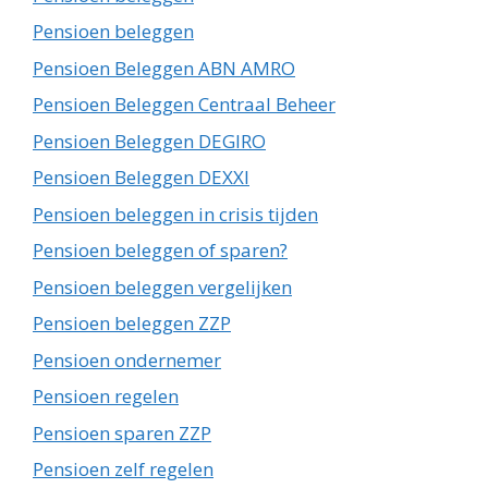
Pensioen beleggen
Pensioen Beleggen ABN AMRO
Pensioen Beleggen Centraal Beheer
Pensioen Beleggen DEGIRO
Pensioen Beleggen DEXXI
Pensioen beleggen in crisis tijden
Pensioen beleggen of sparen?
Pensioen beleggen vergelijken
Pensioen beleggen ZZP
Pensioen ondernemer
Pensioen regelen
Pensioen sparen ZZP
Pensioen zelf regelen