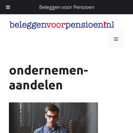
Beleggen voor Pensioen
Ga
naar
de
Menu
inhoud
ondernemen-
aandelen