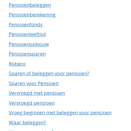
Pensioenbeleggen
Pensioenberekening
Pensioenfonds
Pensioenleeftijd
Pensioenopbouw
Pensioensparen
Robeco
Sparen of beleggen voor pensioen?
Sparen voor Pensioen
Vervroegd met pensioen
Vervroegd pensioen
Vroeg beginnen met beleggen voor pensioen
Waar beleggen?