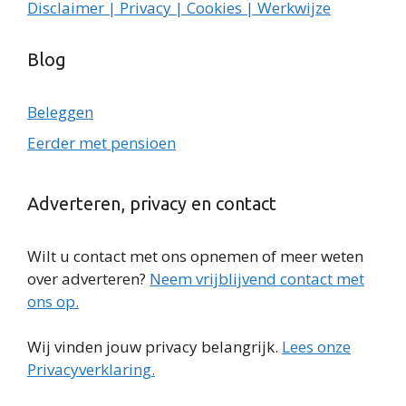
Disclaimer | Privacy | Cookies | Werkwijze
Blog
Beleggen
Eerder met pensioen
Adverteren, privacy en contact
Wilt u contact met ons opnemen of meer weten
over adverteren?
Neem vrijblijvend contact met
ons op.
Wij vinden jouw privacy belangrijk.
Lees onze
Privacyverklaring.